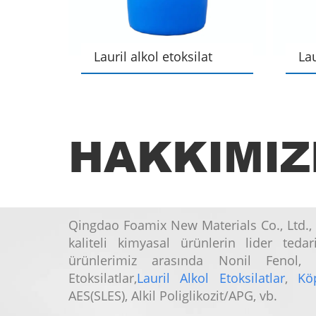
at
Lauril alkol etoksilat
Lau
AEO-9
AE
HAKKIMIZ
Qingdao Foamix New Materials Co., Ltd., 
kaliteli kimyasal ürünlerin lider tedari
ürünlerimiz arasında Nonil Fenol,
Etoksilatlar,
Lauril Alkol Etoksilatlar
,
Kö
AES(SLES), Alkil Poliglikozit/APG, vb.