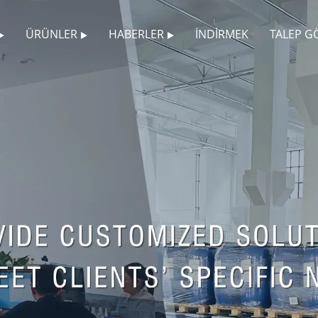
ÜRÜNLER
HABERLER
İNDIRMEK
TALEP G