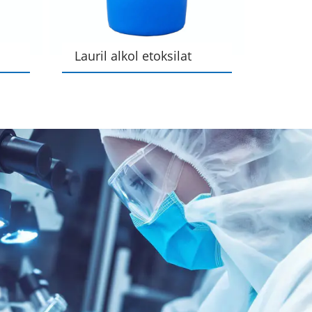
Lauril alkol etoksilat
Lauril
AEO-3
AEO-2