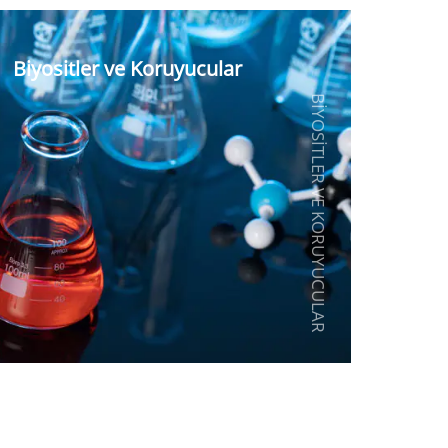
Biyositler ve Koruyucular
BIYOSITLER VE KORUYUCULAR
Biyositler