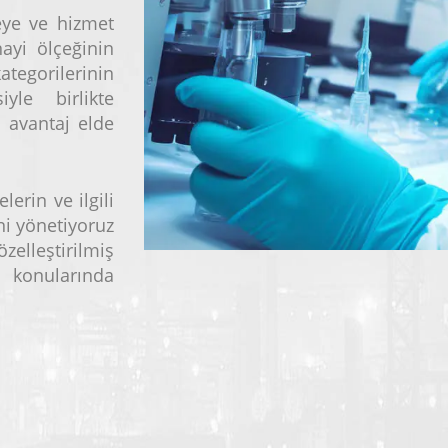
meye ve hizmet
ayi ölçeğinin
tegorilerinin
iyle birlikte
a avantaj elde
erin ve ilgili
i yönetiyoruz
elleştirilmiş
 konularında