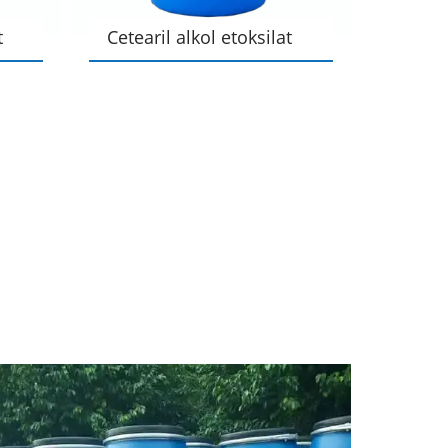
t
Cetearil alkol etoksilat
Cetear
O-15
O-10