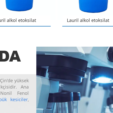
ril alkol etoksilat
Lauril alkol etoksilat
O-7
AEO-5
DA
Çin'de yüksek
kçisidir. Ana
 Nonil Fenol
pük kesiciler
,