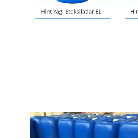
ilat
Hint Yağı Etoksilatlar EL-
Hin
40
20