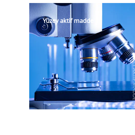
Yüzey aktif madde
İyonik
YÜZEY AK
Olmayan Yüzey Aktif Madde
Anyonik Yüzey Aktif Maddeler
Katyonik Yüzey Aktif Maddeler