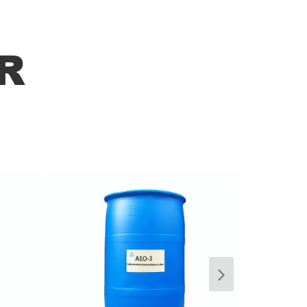
koruyucular
R