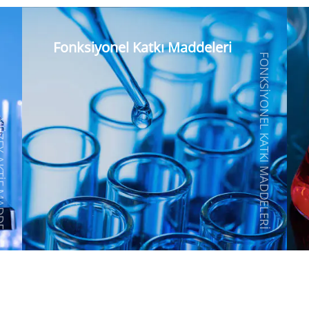
Fonksiyonel Katkı Maddeleri
FONKSIYONEL KATKI MADDELERI
TIF MADDE
Köpük kesici
Islatıcı
Ajanlar
Yoğunlaştırıcılar
Kükürt giderici