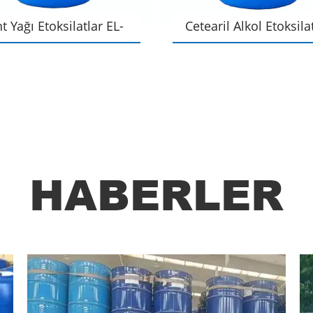
t Yağı Etoksilatlar EL-
Cetearil Alkol Etoksila
O-25
HABERLER